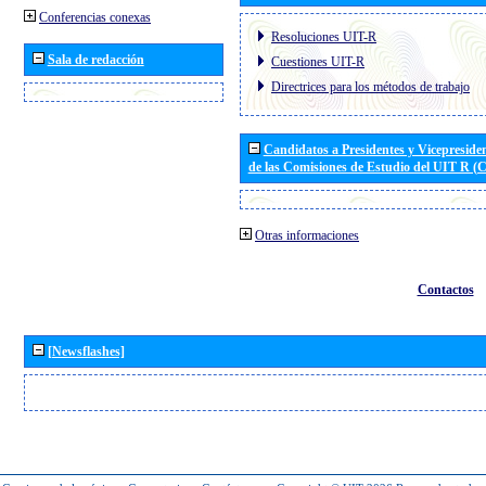
Conferencias conexas
Resoluciones UIT-R
Sala de redacción
Cuestiones UIT-R
Directrices para los métodos de trabajo
Candidatos a Presidentes y Vicepreside
de las Comisiones de Estudio del UIT R 
Otras informaciones
Contactos
[Newsflashes]