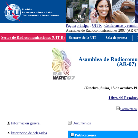
Pagína principal
:
UIT-R
:
Conferencias y reunio
Asamblea de Radiocomunicaciones 2007 (AR-07
Sector de Radiocomunicaciones (UIT-R)
Sectores de la UIT
Sala de prensa
Asamblea de Radiocomun
(AR-07)
(Ginebra, Suiza, 15 de octubre-19
Libro del Resoluci
Contraer todo
Información general
Documentos
Inscripción de delegados
Publicaciones