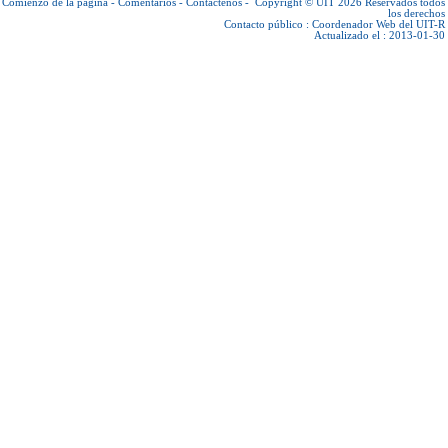
Comienzo de la página
-
Comentarios
-
Contáctenos
-
Copyright © UIT 2026
Reservados todos
los derechos
Contacto público :
Coordenador Web del UIT-R
Actualizado el : 2013-01-30