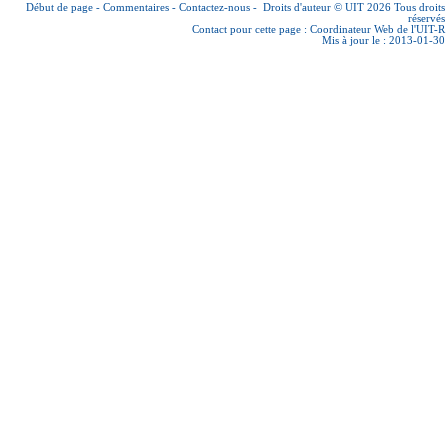
Début de page
-
Commentaires
-
Contactez-nous
-
Droits d'auteur © UIT 2026
Tous droits
réservés
Contact pour cette page :
Coordinateur Web de l'UIT-R
Mis à jour le : 2013-01-30