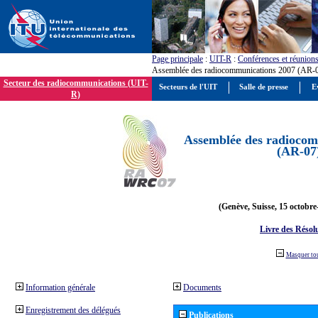
Page principale
:
UIT-R
:
Conférences et réunion
Assemblée des radiocommunications 2007 (AR-
Secteur des radiocommunications (UIT-
Secteurs de l'UIT
Salle de presse
E
R)
Assemblée des radiocom
(AR-07
(Genève, Suisse, 15 octobre
Livre des Résol
Masquer to
Information générale
Documents
Enregistrement des délégués
Publications