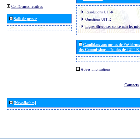
Conférences relatives
Résolutions UIT-R
Salle de presse
Questions UIT-R
Lignes directrices concernant les mét
Candidats aux postes de Présidents 
des Commissions d'études de l'UIT-R
Autres informations
Contacts
[Newsflashes]