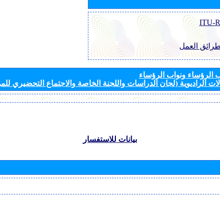
طرائق العمل
الرؤساء ونواب الرؤساء
ات الراديوية (لجان الدراسات واللجنة الخاصة والاجتماع التحضيري للمؤ
بيانات للاستفسار