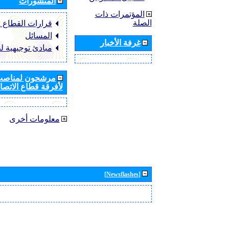
المنشورات
المؤتمرات ذات
الصلة
قرارات القطاع ‏ITU-R
المسائل
غرفة الأخبار
مبادئ توجيهية ل
مرشحون لمناصب 
لأفرقة قطاع الاتصال
معلومات أخرى
[Newsflashes]