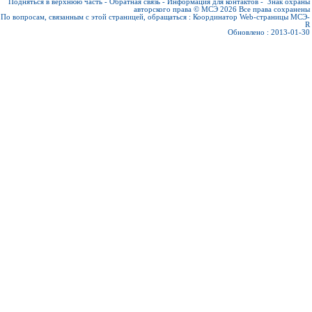
Подняться в верхнюю часть
-
Обратная связь
-
Информация для контактов
-
Знак охраны
авторского права © МСЭ 2026
Все права сохранены
По вопросам, связанным с этой страницей, обращаться :
Координатор Web-страницы МСЭ-
R
Обновлено : 2013-01-30