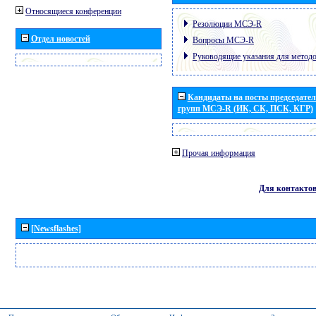
Относящиеся конференции
Резолюции МСЭ-R
Отдел новостей
Вопросы МСЭ-R
Руководящие указания для метод
Кандидаты на посты председател
групп МСЭ-R (ИК, СК, ПСК, КГР)
Прочая информация
Для контакто
[Newsflashes]