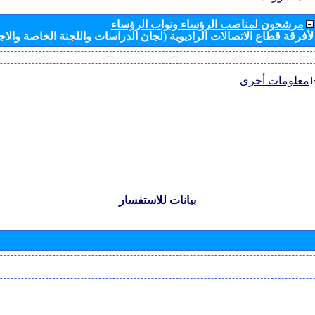
مرشحون لمناصب الرؤساء ونواب الرؤساء
لأفرقة قطاع الاتصالات الراديوية (لجان الدراسات واللجنة الخاصة والا
معلومات أخرى
بيانات للاستفسار