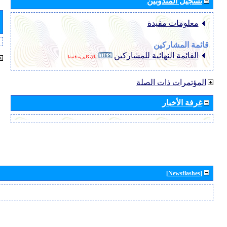
تسجيل المندوبين
معلومات مفيدة
قائمة المشاركين
القائمة النهائية للمشاركين
بالإنكليزية فقط
المؤتمرات ذات الصلة
غرفة الأخبار
[Newsflashes]