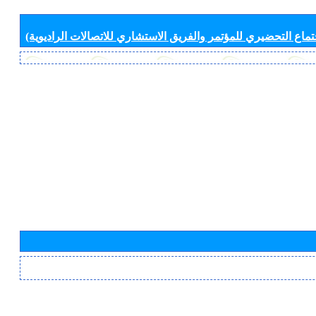
جتماع التحضيري للمؤتمر والفريق الاستشاري للاتصالات الراديوية)