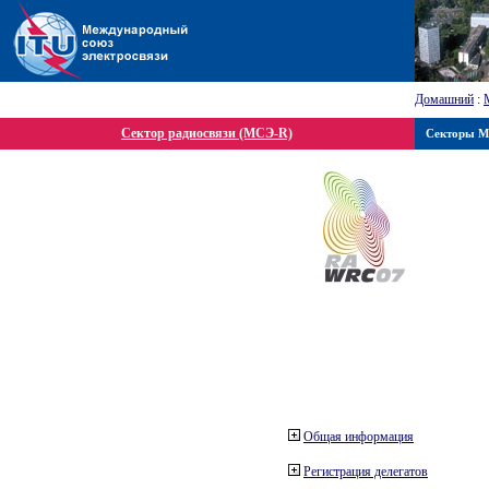
Домашний
:
Сектор радиосвязи (МСЭ-R)
Секторы 
Общая информация
Регистрация делегатов