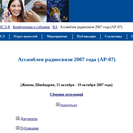
МСЭ-R
:
Конференции и собрания
:
RA
: Ассамблея радиосвязи 2007 года (АР-07)
МСЭ
Отдел новостей
Мероприятия
Публикации
Статистика
С
Ассамблея радиосвязи 2007 года (АР-07)
(Женева, Швейцария, 15 октября - 19 октября 2007 года)
Сборник резолюций
Расширить все
Документы
Публикации