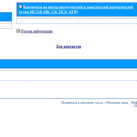
Кандидаты на посты председателей и заместителей председателей
групп МСЭ-R (ИК, СК, ПСК, КГР)
Прочая информация
Для контактов
Подняться в верхнюю часть
-
Обратная связь
-
Инф
П