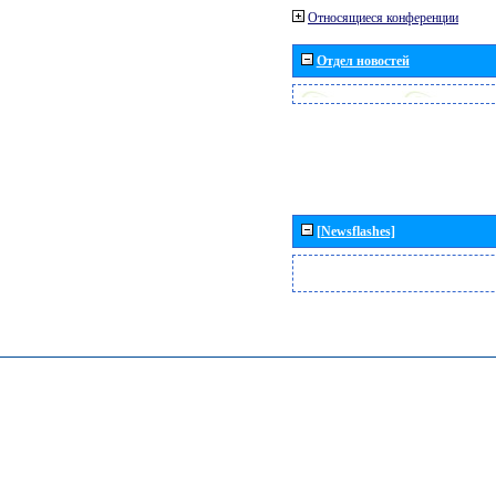
Относящиеся конференции
Отдел новостей
[Newsflashes]