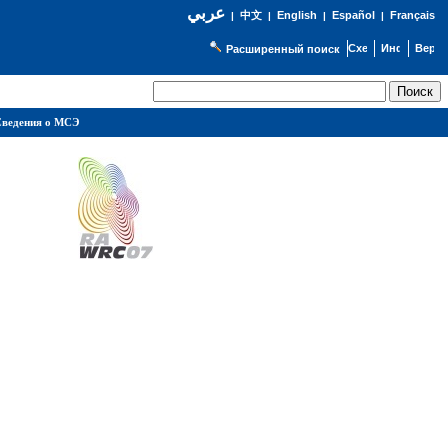
عربي
English
Español
Français
|
中文
|
|
|
Расширенный поиск
ведения о МСЭ