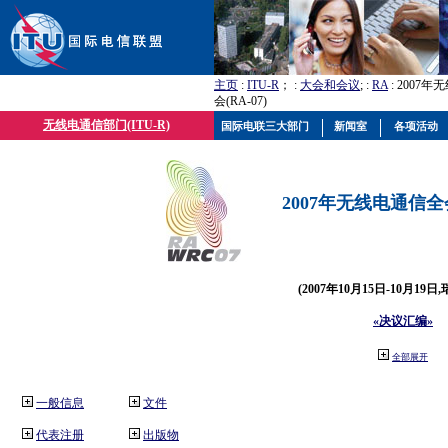
主页
:
ITU-R
； :
大会和会议
; :
RA
: 2007
会(RA-07)
无线电通信部门(ITU-R)
国际电联三大部门
新闻室
各项活动
2007年无线电通信全会(
(2007年10月15日-10月19日
«决议汇编»
全部展开
一般信息
文件
代表注册
出版物