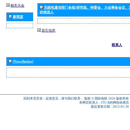
相关大会
无线电通信部门各组(研究组、特委会、大会筹备会议、
的候选人
新闻室
其它信息
联系人
[Newsflashes]
回到本页页首
-
反馈意见
-
请与我们联系
-
版权 © 国际电联 2026
版权所有
本网页联系人 :
ITU-R的网络协调员
最近更新日期 : 2013-01-30