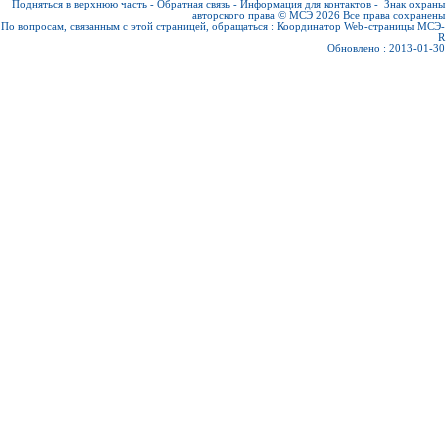
Подняться в верхнюю часть
-
Обратная связь
-
Информация для контактов
-
Знак охраны
авторского права © МСЭ 2026
Все права сохранены
По вопросам, связанным с этой страницей, обращаться :
Координатор Web-страницы МСЭ-
R
Обновлено : 2013-01-30