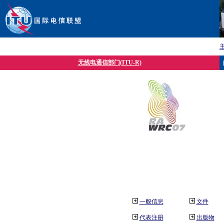
无线电通信部门(ITU-R)
一般信息
文件
代表注册
出版物