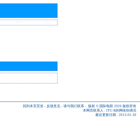
回到本页页首
-
反馈意见
-
请与我们联系
-
版权 © 国际电联 2026
版权所有
本网页联系人 :
ITU-R的网络协调员
最近更新日期 : 2013-01-30