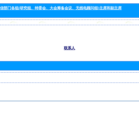
信部门各组(研究组、特委会、大会筹备会议、无线电顾问组)主席和副主席
联系人