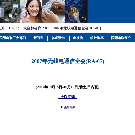
主页
:
ITU-R
； :
大会和会议
; :
RA
: 2007年无线电通信全会(RA-07)
国际电联三大部门
新闻室
各项活动
出版物
统计数字
国际电联简介
2007年无线电通信全会(RA-07)
(2007年10月15日-10月19日,瑞士,日内瓦)
«决议汇编»
全部展开