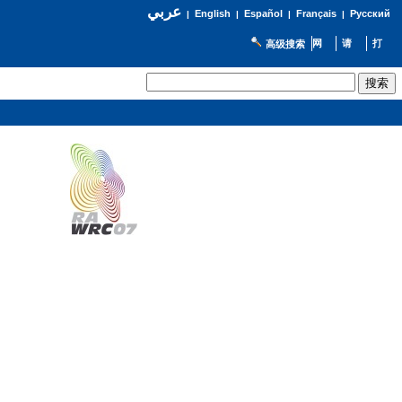
عربي
English
Español
Français
Русский
|
|
|
|
高级搜索