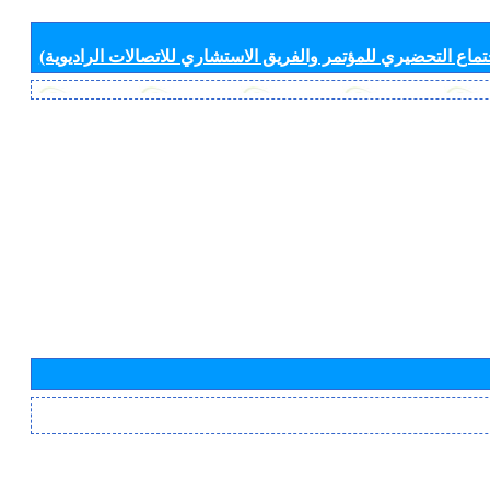
جتماع التحضيري للمؤتمر والفريق الاستشاري للاتصالات الراديوية)