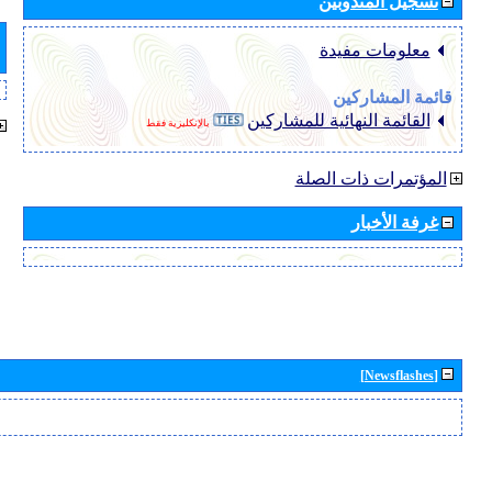
تسجيل المندوبين
معلومات مفيدة
قائمة المشاركين
القائمة النهائية للمشاركين
بالإنكليزية فقط
المؤتمرات ذات الصلة
غرفة الأخبار
[Newsflashes]