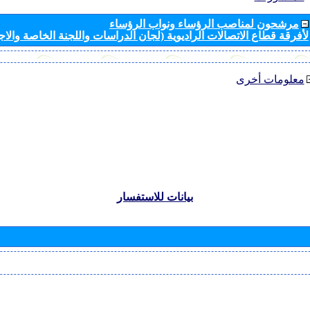
مرشحون لمناصب الرؤساء ونواب الرؤساء
لأفرقة قطاع الاتصالات الراديوية (لجان الدراسات واللجنة الخاصة والا
معلومات أخرى
بيانات للاستفسار