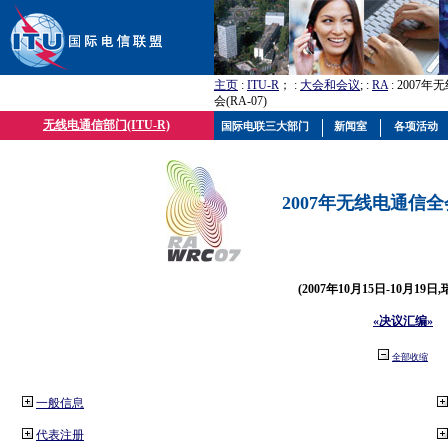
主页
:
ITU-R
； :
大会和会议
; :
RA
: 2007
会(RA-07)
无线电通信部门(ITU-R)
国际电联三大部门
新闻室
各项活动
2007年无线电通信全会(
(2007年10月15日-10月19日
«决议汇编»
全部收缩
一般信息
代表注册