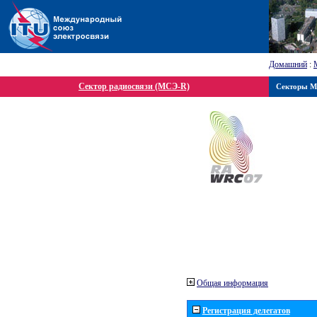
Домашний
:
Сектор радиосвязи (МСЭ-R)
Секторы 
Общая информация
Регистрация делегатов