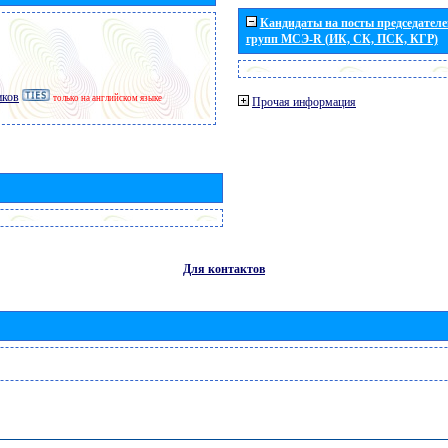
Кандидаты на посты председателей
групп МСЭ-R (ИК, СК, ПСК, КГР)
иков
только на английском языке
Прочая информация
Для контактов