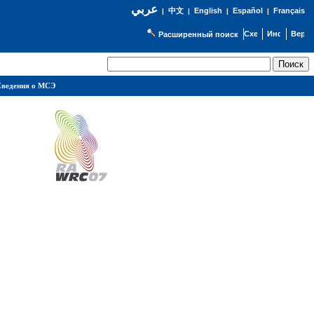
عربي
English
Español
Français
|
中文
|
|
|
Расширенный поиск
ведения о МСЭ