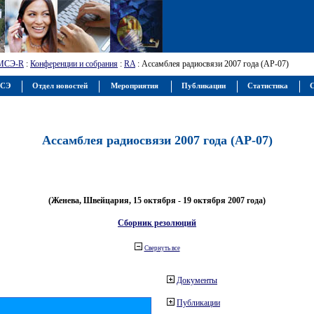
МСЭ-R
:
Конференции и собрания
:
RA
: Ассамблея радиосвязи 2007 года (АР-07)
МСЭ
Отдел новостей
Мероприятия
Публикации
Статистика
С
Ассамблея радиосвязи 2007 года (АР-07)
(Женева, Швейцария, 15 октября - 19 октября 2007 года)
Сборник резолюций
Свернуть все
Документы
Публикации