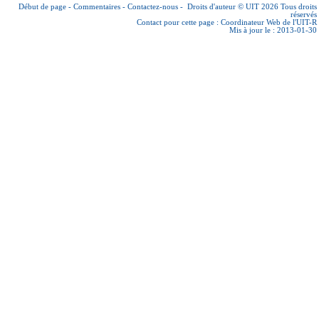
Début de page
-
Commentaires
-
Contactez-nous
-
Droits d'auteur © UIT 2026
Tous droits
réservés
Contact pour cette page :
Coordinateur Web de l'UIT-R
Mis à jour le : 2013-01-30