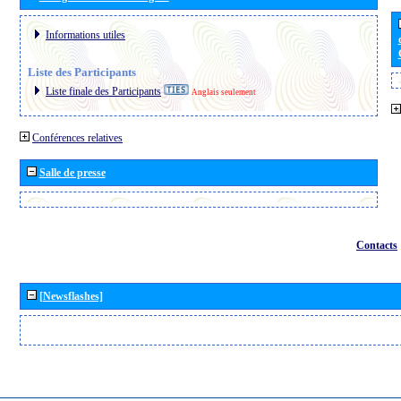
Informations utiles
Liste des Participants
Liste finale des Participants
Anglais seulement
Conférences relatives
Salle de presse
Contacts
[Newsflashes]