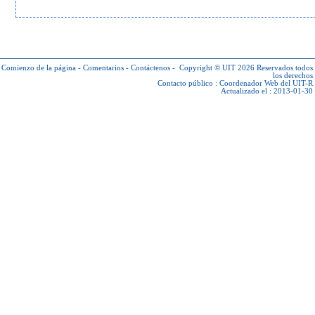
Comienzo de la página
-
Comentarios
-
Contáctenos
-
Copyright © UIT 2026
Reservados todos
los derechos
Contacto público :
Coordenador Web del UIT-R
Actualizado el : 2013-01-30