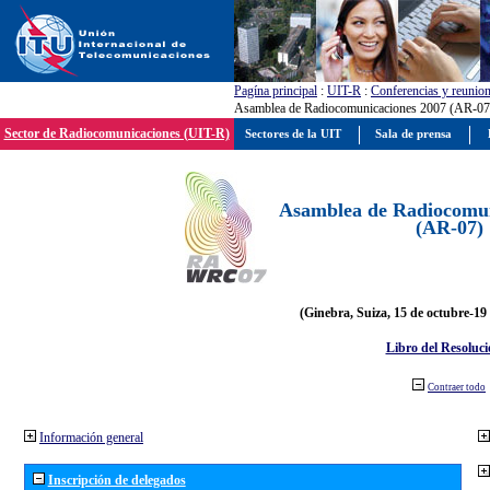
Pagína principal
:
UIT-R
:
Conferencias y reunio
Asamblea de Radiocomunicaciones 2007 (AR-07
Sector de Radiocomunicaciones (UIT-R)
Sectores de la UIT
Sala de prensa
Asamblea de Radiocomun
(AR-07)
(Ginebra, Suiza, 15 de octubre-19
Libro del Resoluci
Contraer todo
Información general
Inscripción de delegados