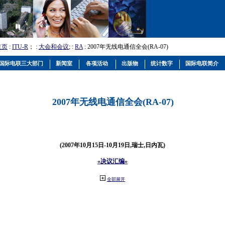
主页
:
ITU-R
； :
大会和会议
; :
RA
: 2007年无线电通信全会(RA-07)
国际电联三大部门
新闻室
各项活动
出版物
统计数字
国际电联简介
2007年无线电通信全会(RA-07)
(2007年10月15日-10月19日,瑞士,日内瓦)
«决议汇编»
全部展开