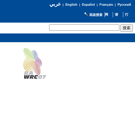
عربي
English
Español
Français
Русский
|
|
|
|
高级搜索