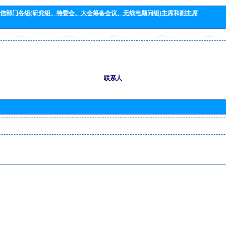
信部门各组(研究组、特委会、大会筹备会议、无线电顾问组)主席和副主席
联系人