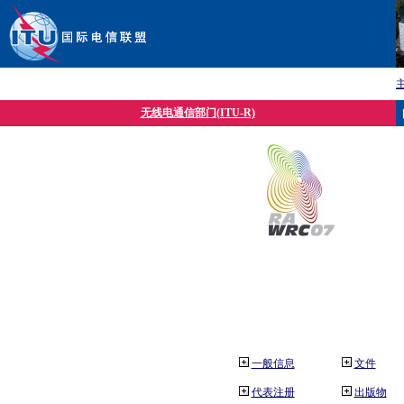
无线电通信部门(ITU-R)
一般信息
文件
代表注册
出版物