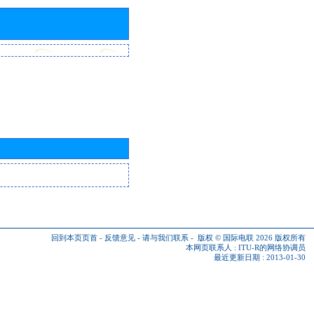
回到本页页首
-
反馈意见
-
请与我们联系
-
版权 © 国际电联 2026
版权所有
本网页联系人 :
ITU-R的网络协调员
最近更新日期 : 2013-01-30