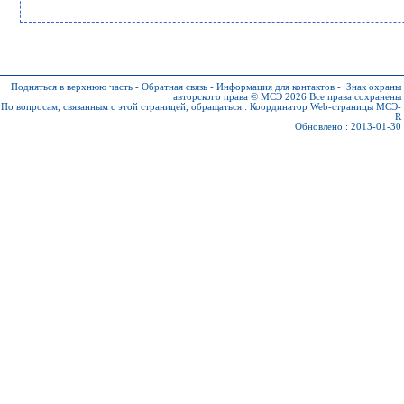
Подняться в верхнюю часть
-
Обратная связь
-
Информация для контактов
-
Знак охраны
авторского права © МСЭ 2026
Все права сохранены
По вопросам, связанным с этой страницей, обращаться :
Координатор Web-страницы МСЭ-
R
Обновлено : 2013-01-30