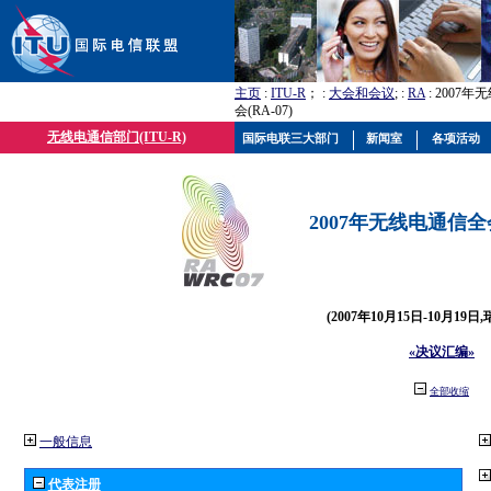
主页
:
ITU-R
； :
大会和会议
; :
RA
: 2007
会(RA-07)
无线电通信部门(ITU-R)
国际电联三大部门
新闻室
各项活动
2007年无线电通信全会(
(2007年10月15日-10月19日
«决议汇编»
全部收缩
一般信息
代表注册