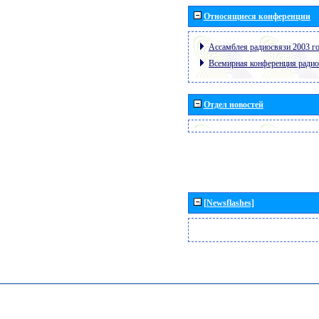
Относящиеся конференции
Ассамблея радиосвязи 2003 го
Всемирная конференция радио
Отдел новостей
[Newsflashes]