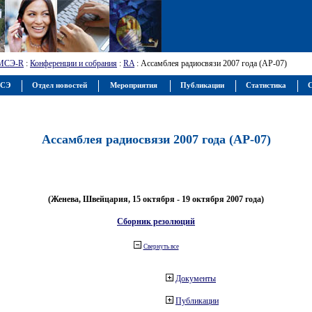
МСЭ-R
:
Конференции и собрания
:
RA
: Ассамблея радиосвязи 2007 года (АР-07)
МСЭ
Отдел новостей
Мероприятия
Публикации
Статистика
С
Ассамблея радиосвязи 2007 года (АР-07)
(Женева, Швейцария, 15 октября - 19 октября 2007 года)
Сборник резолюций
Свернуть все
Документы
Публикации