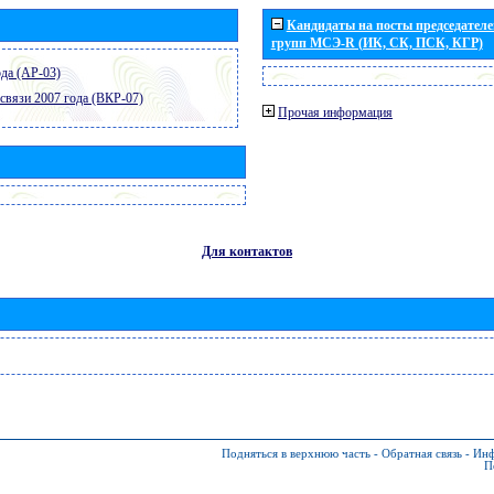
Кандидаты на посты председателей
групп МСЭ-R (ИК, СК, ПСК, КГР)
да (АР-03)
связи 2007 года (ВКР-07)
Прочая информация
Для контактов
Подняться в верхнюю часть
-
Обратная связь
-
Инф
П