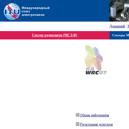
Домашний
:
Сектор радиосвязи (МСЭ-R)
Секторы 
Общая информация
Регистрация делегатов