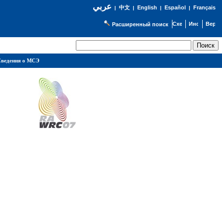
عربي
English
Español
Français
|
中文
|
|
|
Расширенный поиск
ведения о МСЭ