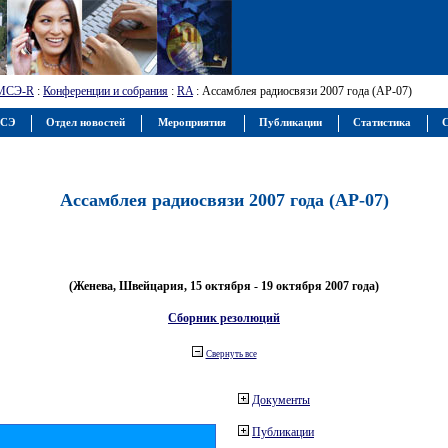
МСЭ-R
:
Конференции и собрания
:
RA
: Ассамблея радиосвязи 2007 года (АР-07)
МСЭ
Отдел новостей
Мероприятия
Публикации
Статистика
С
Ассамблея радиосвязи 2007 года (АР-07)
(Женева, Швейцария, 15 октября - 19 октября 2007 года)
Сборник резолюций
Свернуть все
Документы
Публикации