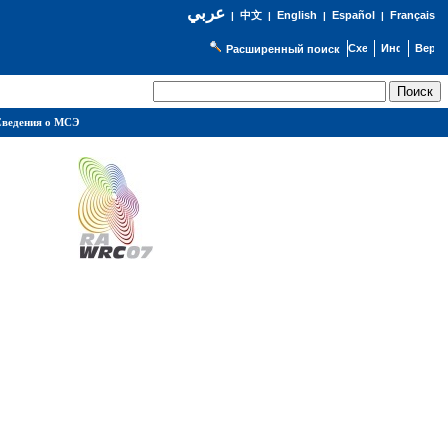
عربي
English
Español
Français
|
中文
|
|
|
Расширенный поиск
ведения о МСЭ