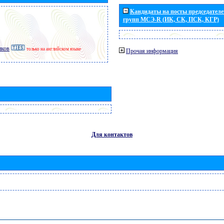
Кандидаты на посты председателей
групп МСЭ-R (ИК, СК, ПСК, КГР)
иков
только на английском языке
Прочая информация
Для контактов