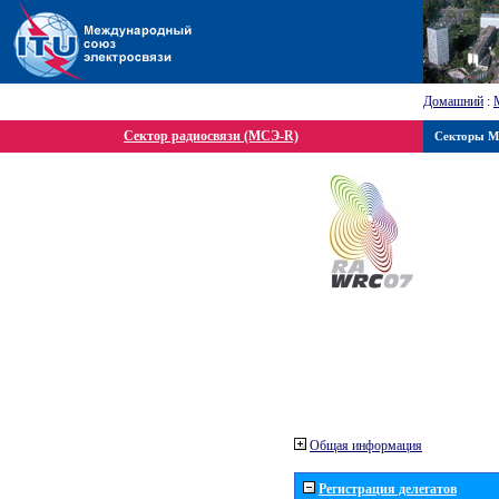
Домашний
:
Сектор радиосвязи (МСЭ-R)
Секторы 
Общая информация
Регистрация делегатов