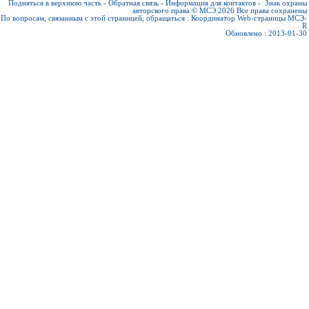
Подняться в верхнюю часть
-
Обратная связь
-
Информация для контактов
-
Знак охраны
авторского права © МСЭ 2026
Все права сохранены
По вопросам, связанным с этой страницей, обращаться :
Координатор Web-страницы МСЭ-
R
Обновлено : 2013-01-30