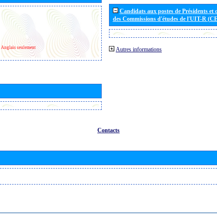
Candidats aux postes de Présidents et 
des Commissions d'études de l'UIT-R (C
Anglais seulement
Autres informations
Contacts