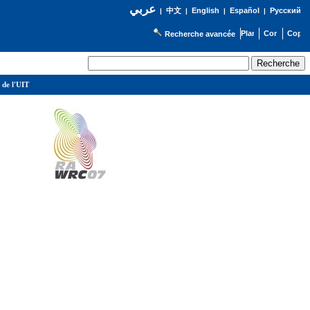
عربي
English
Español
Русский
|
中文
|
|
|
Recherche avancée
 de l'UIT