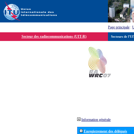
Page principale
:
Secteur des radiocommunications (UIT-R)
Secteurs de l'U
Information générale
Enregistrement des délégués