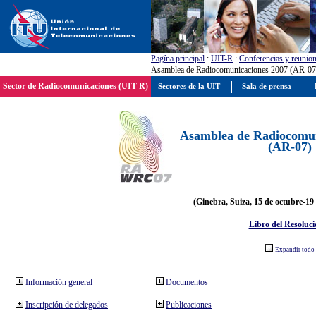
Pagína principal
:
UIT-R
:
Conferencias y reunio
Asamblea de Radiocomunicaciones 2007 (AR-07
Sector de Radiocomunicaciones (UIT-R)
Sectores de la UIT
Sala de prensa
Asamblea de Radiocomun
(AR-07)
(Ginebra, Suiza, 15 de octubre-19
Libro del Resoluci
Expandir todo
Información general
Documentos
Inscripción de delegados
Publicaciones