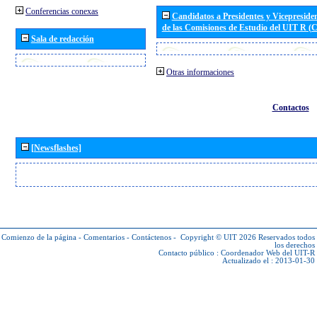
Conferencias conexas
Candidatos a Presidentes y Vicepreside
de las Comisiones de Estudio del UIT R 
Sala de redacción
Otras informaciones
Contactos
[Newsflashes]
Comienzo de la página
-
Comentarios
-
Contáctenos
-
Copyright © UIT 2026
Reservados todos
los derechos
Contacto público :
Coordenador Web del UIT-R
Actualizado el : 2013-01-30