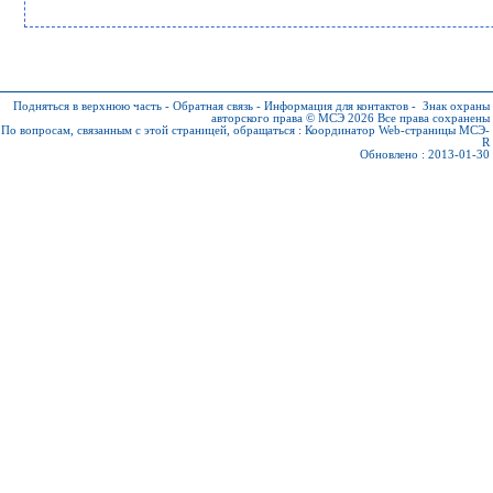
Подняться в верхнюю часть
-
Обратная связь
-
Информация для контактов
-
Знак охраны
авторского права © МСЭ 2026
Все права сохранены
По вопросам, связанным с этой страницей, обращаться :
Координатор Web-страницы МСЭ-
R
Обновлено : 2013-01-30