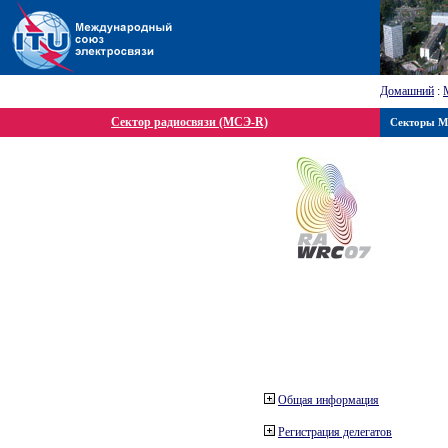
Домашний
:
Сектор радиосвязи (МСЭ-R)
Секторы 
Общая информация
Регистрация делегатов