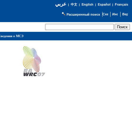
عربي
English
Español
Français
|
中文
|
|
|
Расширенный поиск
ведения о МСЭ