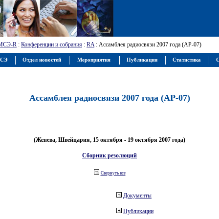
МСЭ-R
:
Конференции и собрания
:
RA
: Ассамблея радиосвязи 2007 года (АР-07)
МСЭ
Отдел новостей
Мероприятия
Публикации
Статистика
С
Ассамблея радиосвязи 2007 года (АР-07)
(Женева, Швейцария, 15 октября - 19 октября 2007 года)
Сборник резолюций
Свернуть все
Документы
Публикации