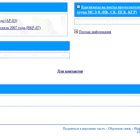
Кандидаты на посты председателей
групп МСЭ-R (ИК, СК, ПСК, КГР)
да (АР-03)
связи 2007 года (ВКР-07)
Прочая информация
Для контактов
Подняться в верхнюю часть
-
Обратная связь
-
Инф
П