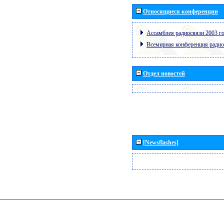
Относящиеся конференции
Ассамблея радиосвязи 2003 го
Всемирная конференция радио
Отдел новостей
[Newsflashes]