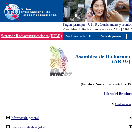
Pagína principal
:
UIT-R
:
Conferencias y reunio
Asamblea de Radiocomunicaciones 2007 (AR-07
Sector de Radiocomunicaciones (UIT-R)
Sectores de la UIT
Sala de prensa
Asamblea de Radiocomun
(AR-07)
(Ginebra, Suiza, 15 de octubre-19
Libro del Resoluci
Contraer todo
Información general
Inscripción de delegados