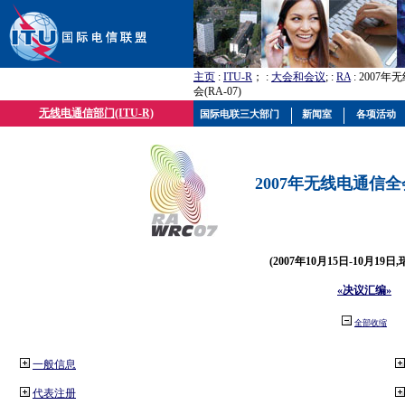
主页
:
ITU-R
； :
大会和会议
; :
RA
: 2007
会(RA-07)
无线电通信部门(ITU-R)
国际电联三大部门
新闻室
各项活动
2007年无线电通信全会(
(2007年10月15日-10月19日
«决议汇编»
全部收缩
一般信息
代表注册