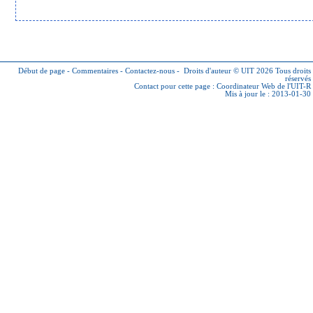
Début de page
-
Commentaires
-
Contactez-nous
-
Droits d'auteur © UIT 2026
Tous droits
réservés
Contact pour cette page :
Coordinateur Web de l'UIT-R
Mis à jour le : 2013-01-30