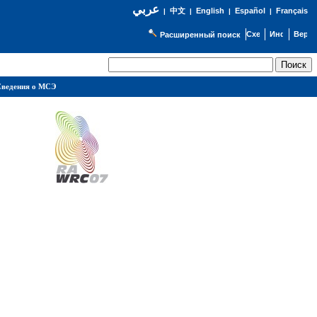
عربي
English
Español
Français
|
中文
|
|
|
Расширенный поиск
ведения о МСЭ