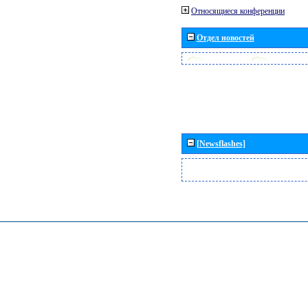
Относящиеся конференции
Отдел новостей
[Newsflashes]