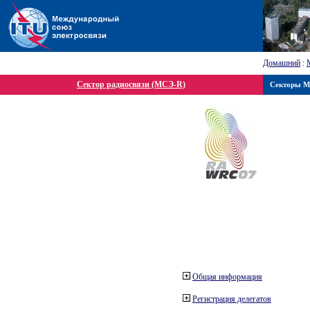
Домашний
:
Сектор радиосвязи (МСЭ-R)
Секторы 
Общая информация
Регистрация делегатов