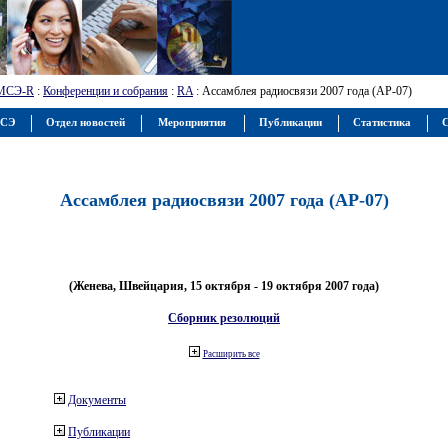
МСЭ-R
:
Конференции и собрания
:
RA
: Ассамблея радиосвязи 2007 года (АР-07)
МСЭ
Отдел новостей
Мероприятия
Публикации
Статистика
С
Ассамблея радиосвязи 2007 года (АР-07)
(Женева, Швейцария, 15 октября - 19 октября 2007 года)
Сборник резолюций
Расширить все
Документы
Публикации