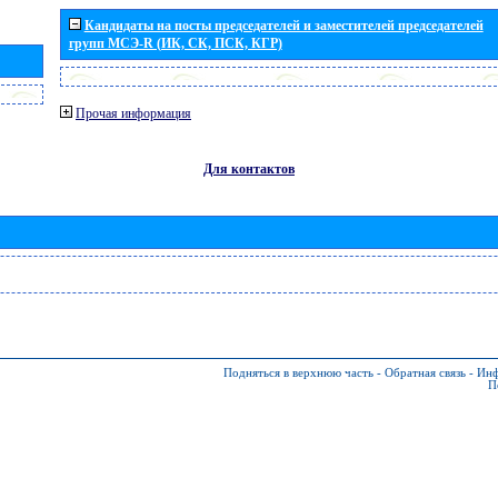
Кандидаты на посты председателей и заместителей председателей
групп МСЭ-R (ИК, СК, ПСК, КГР)
Прочая информация
Для контактов
Подняться в верхнюю часть
-
Обратная связь
-
Инф
П