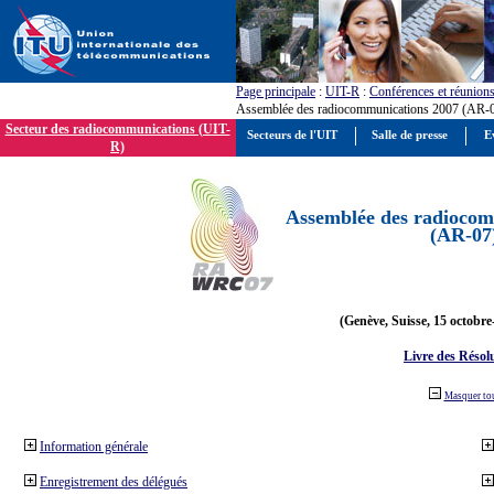
Page principale
:
UIT-R
:
Conférences et réunion
Assemblée des radiocommunications 2007 (AR-
Secteur des radiocommunications (UIT-
Secteurs de l'UIT
Salle de presse
E
R)
Assemblée des radiocom
(AR-07
(Genève, Suisse, 15 octobre
Livre des Résol
Masquer to
Information générale
Enregistrement des délégués