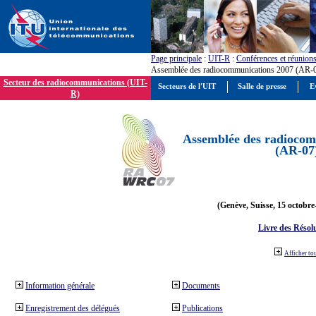
Page principale
:
UIT-R
:
Conférences et réunion
Assemblée des radiocommunications 2007 (AR-
Secteur des radiocommunications (UIT-
Secteurs de l'UIT
Salle de presse
E
R)
Assemblée des radiocom
(AR-07
(Genève, Suisse, 15 octobre
Livre des Résol
Afficher to
Information générale
Documents
Enregistrement des délégués
Publications