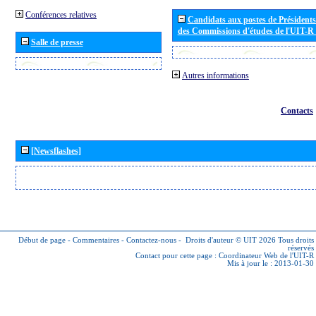
Conférences relatives
Candidats aux postes de Présidents 
des Commissions d'études de l'UIT-R
Salle de presse
Autres informations
Contacts
[Newsflashes]
Début de page
-
Commentaires
-
Contactez-nous
-
Droits d'auteur © UIT 2026
Tous droits
réservés
Contact pour cette page :
Coordinateur Web de l'UIT-R
Mis à jour le : 2013-01-30