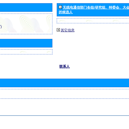
无线电通信部门各组(研究组、特委会、大
的候选人
)
其它信息
联系人