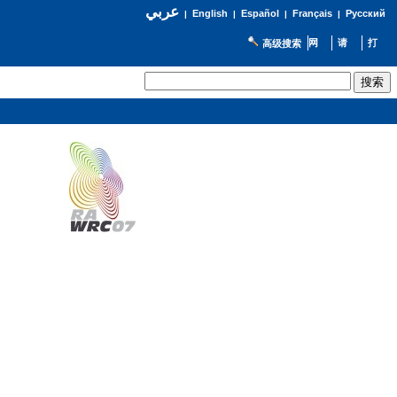
عربي
English
Español
Français
Русский
|
|
|
|
高级搜索