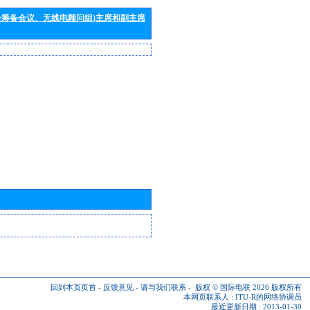
会筹备会议、无线电顾问组)主席和副主席
回到本页页首
-
反馈意见
-
请与我们联系
-
版权 © 国际电联 2026
版权所有
本网页联系人 :
ITU-R的网络协调员
最近更新日期 : 2013-01-30