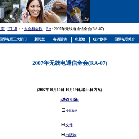
主页
:
ITU-R
； :
大会和会议
; :
RA
: 2007年无线电通信全会(RA-07)
国际电联三大部门
新闻室
各项活动
出版物
统计数字
国际电联简介
2007年无线电通信全会(RA-07)
(2007年10月15日-10月19日,瑞士,日内瓦)
«决议汇编»
全部收缩
文件
出版物