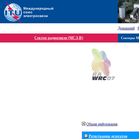
Домашний
:
Сектор радиосвязи (МСЭ-R)
Секторы 
Общая информация
Регистрация делегатов