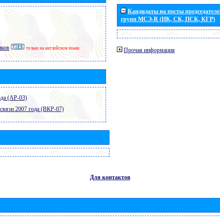
Кандидаты на посты председателей
групп МСЭ-R (ИК, СК, ПСК, КГР)
иков
только на английском языке
Прочая информация
да (АР-03)
связи 2007 года (ВКР-07)
Для контактов