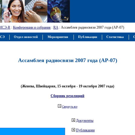
МСЭ-R
:
Конференции и собрания
:
RA
: Ассамблея радиосвязи 2007 года (АР-07)
МСЭ
Отдел новостей
Мероприятия
Публикации
Статистика
С
Ассамблея радиосвязи 2007 года (АР-07)
(Женева, Швейцария, 15 октября - 19 октября 2007 года)
Сборник резолюций
Свернуть все
Документы
Публикации