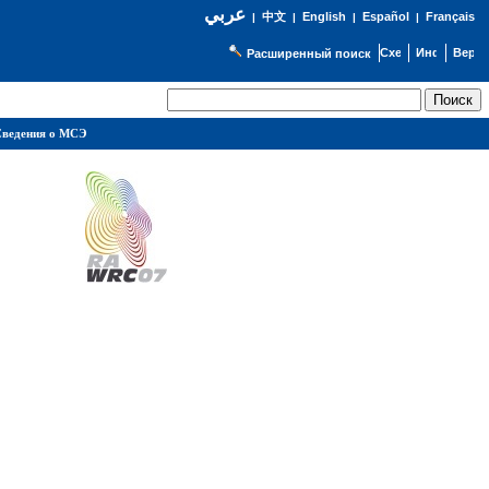
عربي
English
Español
Français
|
中文
|
|
|
Расширенный поиск
ведения о МСЭ