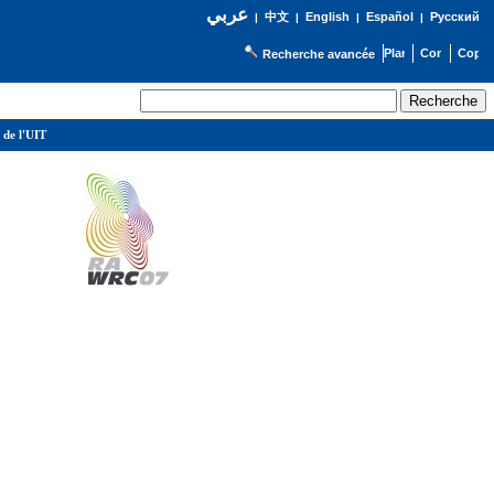
عربي
English
Español
Русский
|
中文
|
|
|
Recherche avancée
 de l'UIT