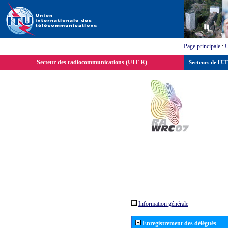
Page principale
:
Secteur des radiocommunications (UIT-R)
Secteurs de l'U
Information générale
Enregistrement des délégués