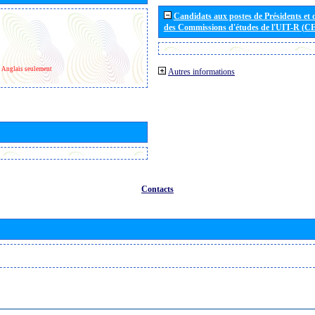
Candidats aux postes de Présidents et 
des Commissions d'études de l'UIT-R (C
Anglais seulement
Autres informations
Contacts