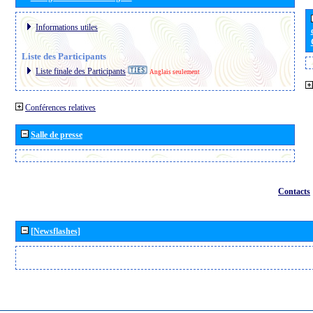
Informations utiles
Liste des Participants
Liste finale des Participants
Anglais seulement
Conférences relatives
Salle de presse
Contacts
[Newsflashes]