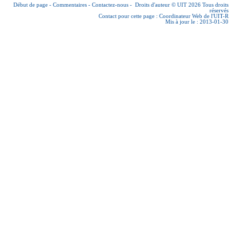
Début de page
-
Commentaires
-
Contactez-nous
-
Droits d'auteur © UIT 2026
Tous droits
réservés
Contact pour cette page :
Coordinateur Web de l'UIT-R
Mis à jour le : 2013-01-30