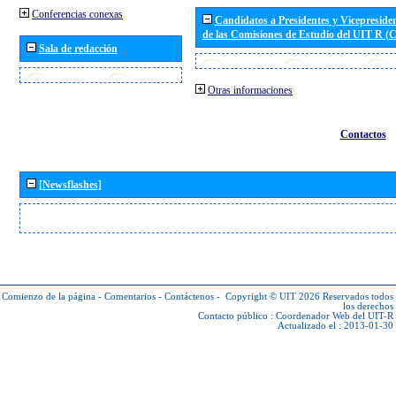
Conferencias conexas
Candidatos a Presidentes y Vicepreside
de las Comisiones de Estudio del UIT R 
Sala de redacción
Otras informaciones
Contactos
[Newsflashes]
Comienzo de la página
-
Comentarios
-
Contáctenos
-
Copyright © UIT 2026
Reservados todos
los derechos
Contacto público :
Coordenador Web del UIT-R
Actualizado el : 2013-01-30