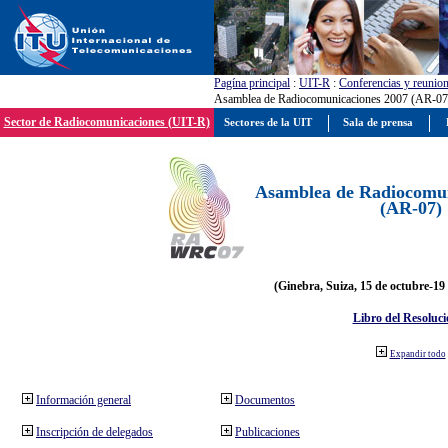
Pagína principal
:
UIT-R
:
Conferencias y reunio
Asamblea de Radiocomunicaciones 2007 (AR-07
Sector de Radiocomunicaciones (UIT-R)
Sectores de la UIT
Sala de prensa
Asamblea de Radiocomun
(AR-07)
(Ginebra, Suiza, 15 de octubre-19
Libro del Resoluci
Expandir todo
Información general
Documentos
Inscripción de delegados
Publicaciones