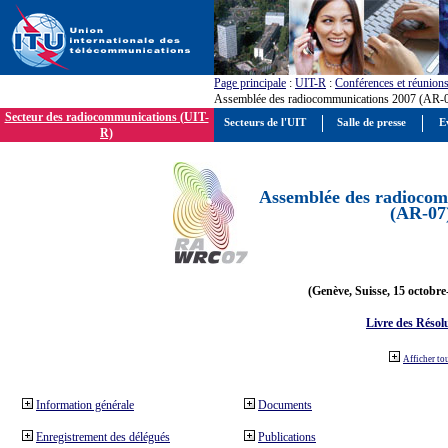
Page principale
:
UIT-R
:
Conférences et réunion
Assemblée des radiocommunications 2007 (AR-
Secteur des radiocommunications (UIT-
Secteurs de l'UIT
Salle de presse
E
R)
Assemblée des radiocom
(AR-07
(Genève, Suisse, 15 octobre
Livre des Résol
Afficher to
Information générale
Documents
Enregistrement des délégués
Publications