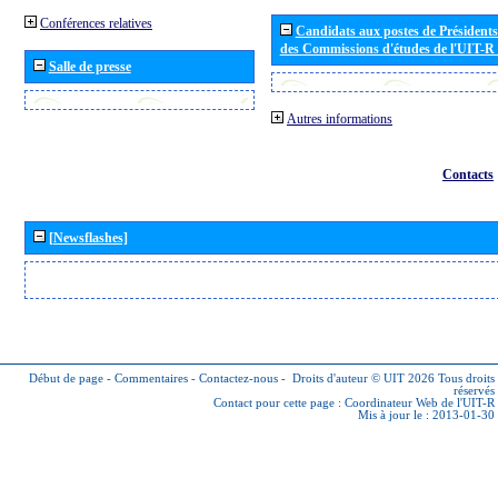
Conférences relatives
Candidats aux postes de Présidents 
des Commissions d'études de l'UIT-R
Salle de presse
Autres informations
Contacts
[Newsflashes]
Début de page
-
Commentaires
-
Contactez-nous
-
Droits d'auteur © UIT 2026
Tous droits
réservés
Contact pour cette page :
Coordinateur Web de l'UIT-R
Mis à jour le : 2013-01-30