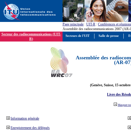
Page principale
:
UIT-R
:
Conférences et réunion
Assemblée des radiocommunications 2007 (AR-
Secteur des radiocommunications (UIT-
Secteurs de l'UIT
Salle de presse
E
R)
Assemblée des radiocom
(AR-07
(Genève, Suisse, 15 octobre
Livre des Résol
Masquer to
Information générale
Enregistrement des délégués