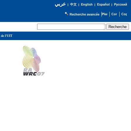
عربي
English
Español
Русский
|
中文
|
|
|
Recherche avancée
 de l'UIT