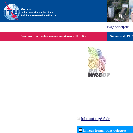
Page principale
:
Secteur des radiocommunications (UIT-R)
Secteurs de l'U
Information générale
Enregistrement des délégués