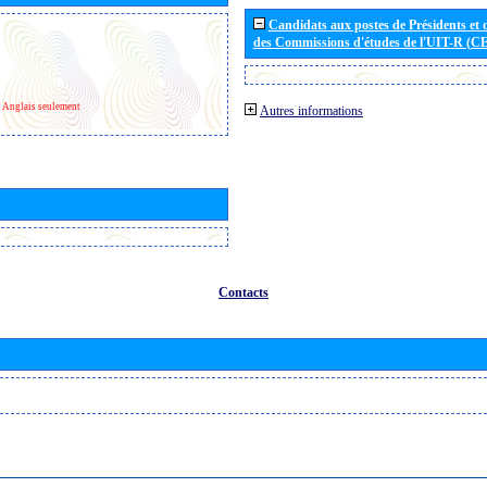
Candidats aux postes de Présidents et 
des Commissions d'études de l'UIT-R (C
Anglais seulement
Autres informations
Contacts