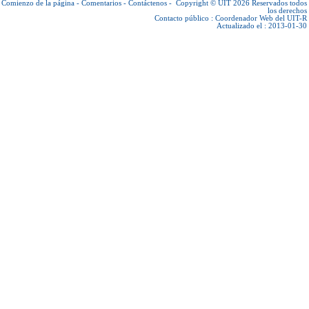
Comienzo de la página
-
Comentarios
-
Contáctenos
-
Copyright © UIT 2026
Reservados todos
los derechos
Contacto público :
Coordenador Web del UIT-R
Actualizado el : 2013-01-30