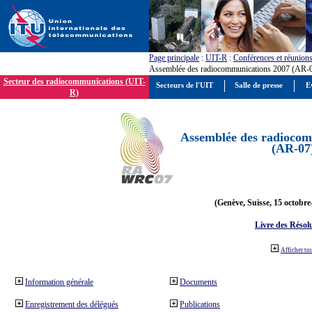
Page principale
:
UIT-R
:
Conférences et réunion
Assemblée des radiocommunications 2007 (AR-
Secteur des radiocommunications (UIT-
Secteurs de l'UIT
Salle de presse
E
R)
Assemblée des radiocom
(AR-07
(Genève, Suisse, 15 octobre
Livre des Résol
Afficher to
Information générale
Documents
Enregistrement des délégués
Publications