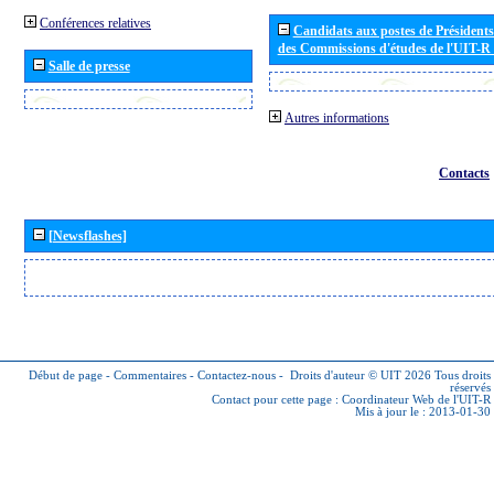
Conférences relatives
Candidats aux postes de Présidents 
des Commissions d'études de l'UIT-R
Salle de presse
Autres informations
Contacts
[Newsflashes]
Début de page
-
Commentaires
-
Contactez-nous
-
Droits d'auteur © UIT 2026
Tous droits
réservés
Contact pour cette page :
Coordinateur Web de l'UIT-R
Mis à jour le : 2013-01-30