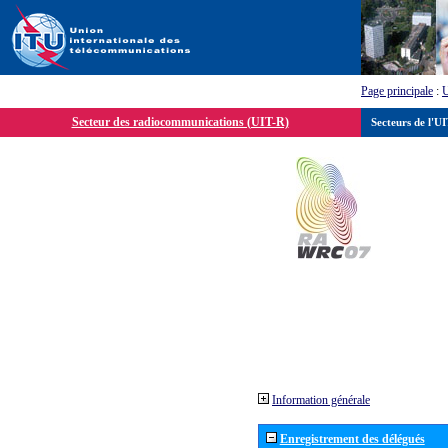
Page principale
:
Secteur des radiocommunications (UIT-R)
Secteurs de l'U
Information générale
Enregistrement des délégués