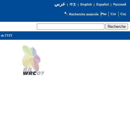
عربي
English
Español
Русский
|
中文
|
|
|
Recherche avancée
 de l'UIT