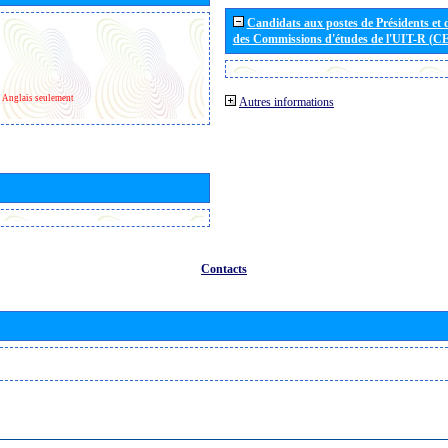
Candidats aux postes de Présidents et 
des Commissions d'études de l'UIT-R (C
Anglais seulement
Autres informations
Contacts