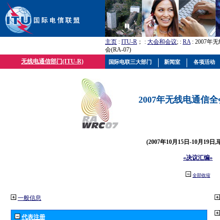
主页
:
ITU-R
； :
大会和会议
; :
RA
: 2007
会(RA-07)
无线电通信部门(ITU-R)
国际电联三大部门
新闻室
各项活动
2007年无线电通信全会(
(2007年10月15日-10月19日
«决议汇编»
全部收缩
一般信息
代表注册