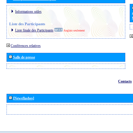
Informations utiles
Liste des Participants
Liste finale des Participants
Anglais seulement
Conférences relatives
Salle de presse
Contacts
[Newsflashes]