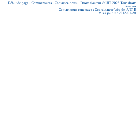
Début de page
-
Commentaires
-
Contactez-nous
-
Droits d'auteur © UIT 2026
Tous droits
réservés
Contact pour cette page :
Coordinateur Web de l'UIT-R
Mis à jour le : 2013-01-30