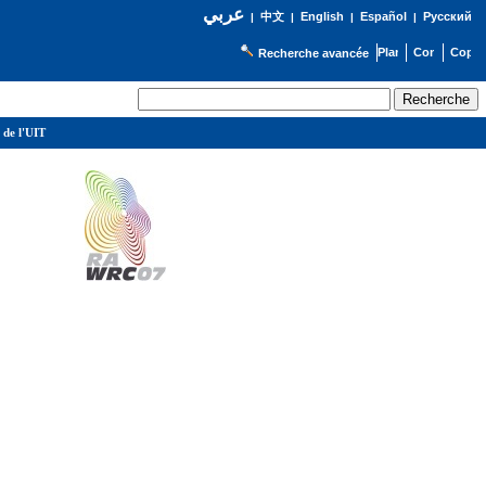
عربي
English
Español
Русский
|
中文
|
|
|
Recherche avancée
 de l'UIT