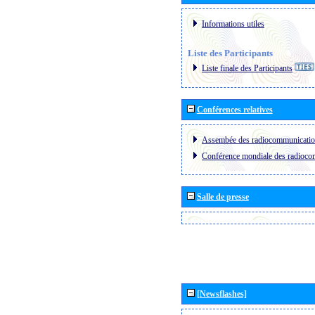
Informations utiles
Liste des Participants
Liste finale des Participants
Conférences relatives
Assembée des radiocommunicati
Conférence mondiale des radioc
Salle de presse
[Newsflashes]