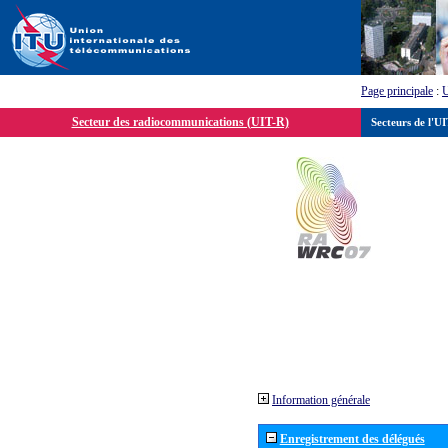
Page principale
:
Secteur des radiocommunications (UIT-R)
Secteurs de l'U
Information générale
Enregistrement des délégués