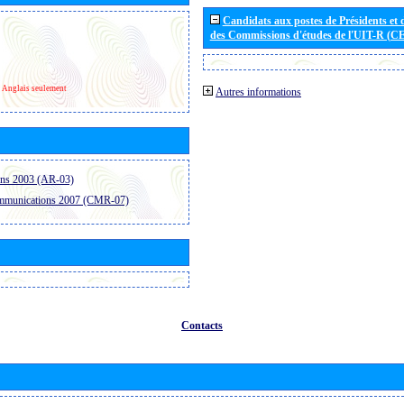
Candidats aux postes de Présidents et 
des Commissions d'études de l'UIT-R (C
Anglais seulement
Autres informations
ons 2003 (AR-03)
ommunications 2007 (CMR-07)
Contacts