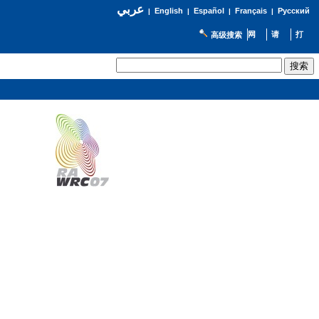
عربي
English
Español
Français
Русский
|
|
|
|
高级搜索