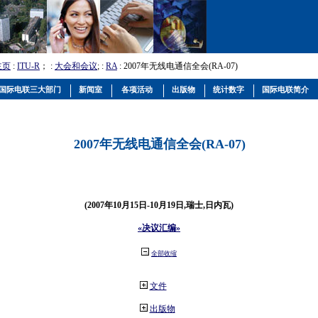
主页
:
ITU-R
； :
大会和会议
; :
RA
: 2007年无线电通信全会(RA-07)
国际电联三大部门
新闻室
各项活动
出版物
统计数字
国际电联简介
2007年无线电通信全会(RA-07)
(2007年10月15日-10月19日,瑞士,日内瓦)
«决议汇编»
全部收缩
文件
出版物