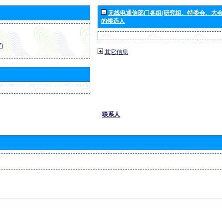
无线电通信部门各组(研究组、特委会、大
的候选人
)
其它信息
联系人