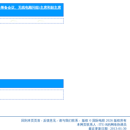
会筹备会议、无线电顾问组)主席和副主席
回到本页页首
-
反馈意见
-
请与我们联系
-
版权 © 国际电联 2026
版权所有
本网页联系人 :
ITU-R的网络协调员
最近更新日期 : 2013-01-30