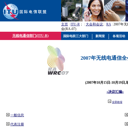
主页
:
ITU-R
； :
大会和会议
; :
RA
: 2007
会(RA-07)
无线电通信部门(ITU-R)
国际电联三大部门
新闻室
各项活动
2007年无线电通信全会(
(2007年10月15日-10月19日
«决议汇编»
全部收缩
一般信息
代表注册