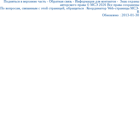
Подняться в верхнюю часть
-
Обратная связь
-
Информация для контактов
-
Знак охраны
авторского права © МСЭ 2026
Все права сохранены
По вопросам, связанным с этой страницей, обращаться :
Координатор Web-страницы МСЭ-
R
Обновлено : 2013-01-30