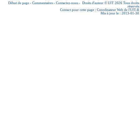
Début de page
-
Commentaires
-
Contactez-nous
-
Droits d'auteur © UIT 2026
Tous droits
réservés
Contact pour cette page :
Coordinateur Web de l'UIT-R
Mis à jour le : 2013-01-30