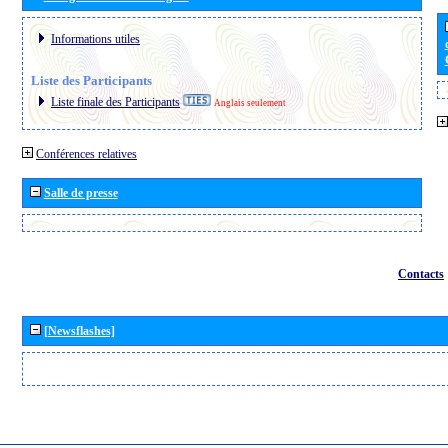
Informations utiles
Liste des Participants
Liste finale des Participants
Anglais seulement
Conférences relatives
Salle de presse
Contacts
[Newsflashes]