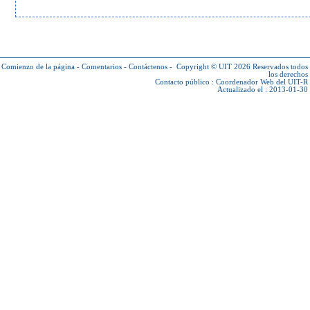
Comienzo de la página
-
Comentarios
-
Contáctenos
-
Copyright © UIT 2026
Reservados todos
los derechos
Contacto público :
Coordenador Web del UIT-R
Actualizado el : 2013-01-30