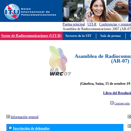
Pagína principal
:
UIT-R
:
Conferencias y reunio
Asamblea de Radiocomunicaciones 2007 (AR-07
Sector de Radiocomunicaciones (UIT-R)
Sectores de la UIT
Sala de prensa
Asamblea de Radiocomun
(AR-07)
(Ginebra, Suiza, 15 de octubre-19
Libro del Resoluci
Contraer todo
Información general
Inscripción de delegados