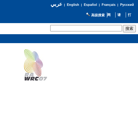
عربي
English
Español
Français
Русский
|
|
|
|
高级搜索