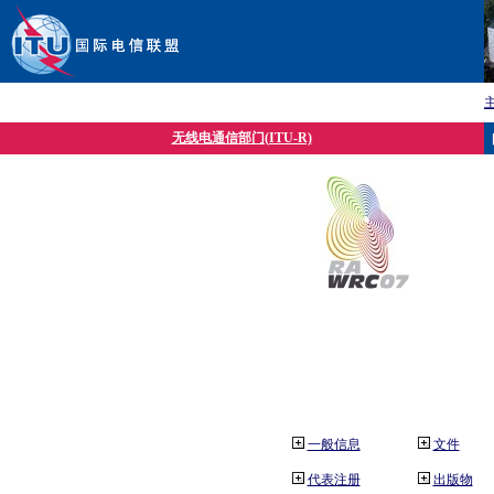
无线电通信部门(ITU-R)
一般信息
文件
代表注册
出版物