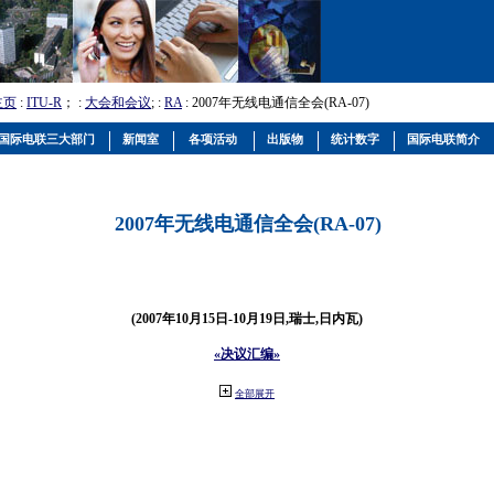
主页
:
ITU-R
； :
大会和会议
; :
RA
: 2007年无线电通信全会(RA-07)
国际电联三大部门
新闻室
各项活动
出版物
统计数字
国际电联简介
2007年无线电通信全会(RA-07)
(2007年10月15日-10月19日,瑞士,日内瓦)
«决议汇编»
全部展开