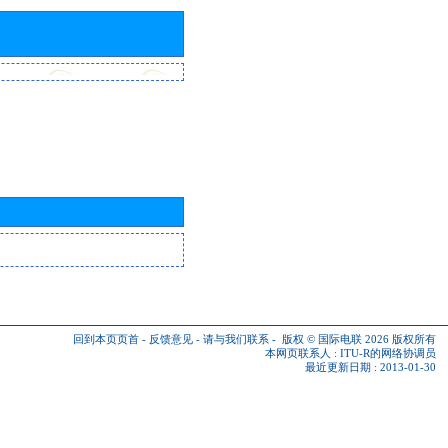
回到本页页首
-
反馈意见
-
请与我们联系
-
版权 © 国际电联 2026
版权所有
本网页联系人 :
ITU-R的网络协调员
最近更新日期 : 2013-01-30