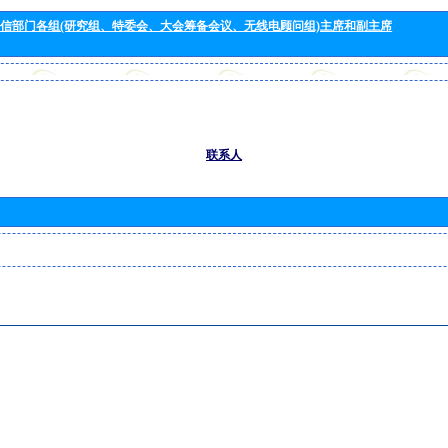
信部门各组(研究组、特委会、大会筹备会议、无线电顾问组)主席和副主席
联系人